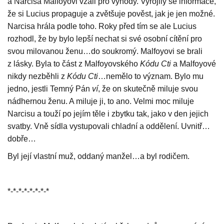
a Narcisa Malfoyovi vzali pro výhody. Vyrojily se informace,
že si Lucius propaguje a zvětšuje pověst, jak je jen možné.
Narcisa hrála podle toho. Roky před tím se ale Lucius
rozhodl, že by bylo lepší nechat si své osobní cítění pro
svou milovanou ženu…do soukromý. Malfoyovi se brali
z lásky. Byla to část z Malfoyovského
Kódu Cti
a Malfoyové
nikdy nezběhli z
Kódu Cti
…nemělo to význam. Bylo mu
jedno, jestli Temný Pán
ví
, že on skutečně miluje svou
nádhernou ženu. A miluje ji, to ano. Velmi moc miluje
Narcisu a touží po jejím těle i zbytku tak, jako v den jejich
svatby. Vně sídla vystupovali chladní a oddělení. Uvnitř…
dobře…
Byl její vlastní muž, oddaný manžel…a byl rodičem.
*-*-*-*-*-*-*-*