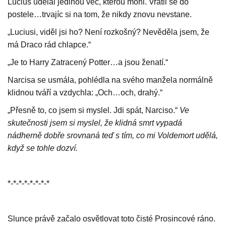
Lucius udělal jedinou věc, kterou mohl. Vrátil se do
postele…trvajíc si na tom, že nikdy znovu nevstane.
„Luciusi, viděl jsi ho? Není rozkošný? Nevěděla jsem, že
má Draco rád chlapce.“
„Je to Harry Zatracený Potter…a jsou ženatí.“
Narcisa se usmála, pohlédla na svého manžela normálně
klidnou tváří a vzdychla: „Och…och, drahý.“
„Přesně to, co jsem si myslel. Jdi spát, Narciso.“
Ve
skutečnosti jsem si myslel, že klidná smrt vypadá
nádherně dobře srovnaná teď s tím, co mi Voldemort udělá,
když se tohle dozví.
*-*-*-*-*-*-*-*
Slunce právě začalo osvětlovat toto čisté Prosincové ráno.