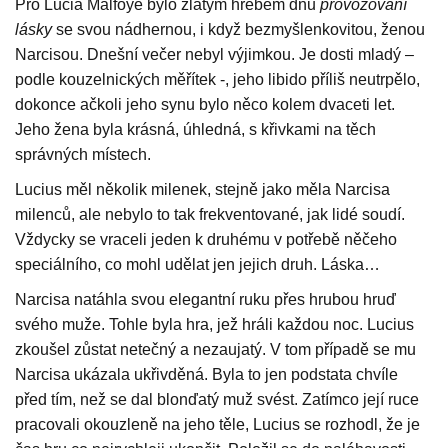
Pro Lucia Malfoye bylo zlatým hřebem dnů
provozování
lásky
se svou nádhernou, i když bezmyšlenkovitou, ženou
Narcisou. Dnešní večer nebyl výjimkou. Je dosti mladý –
podle kouzelnických měřítek -, jeho libido příliš neutrpělo,
dokonce ačkoli jeho synu bylo něco kolem dvaceti let.
Jeho žena byla krásná, úhledná, s křivkami na těch
správných místech.
Lucius měl několik milenek, stejně jako měla Narcisa
milenců, ale nebylo to tak frekventované, jak lidé soudí.
Vždycky se vraceli jeden k druhému v potřebě něčeho
speciálního, co mohl udělat jen jejich druh. Láska…
Narcisa natáhla svou elegantní ruku přes hrubou hruď
svého muže. Tohle byla hra, jež hráli každou noc. Lucius
zkoušel zůstat netečný a nezaujatý. V tom případě se mu
Narcisa ukázala ukřivděná. Byla to jen podstata chvíle
před tím, než se dal blonďatý muž svést. Zatímco její ruce
pracovali okouzleně na jeho těle, Lucius se rozhodl, že je