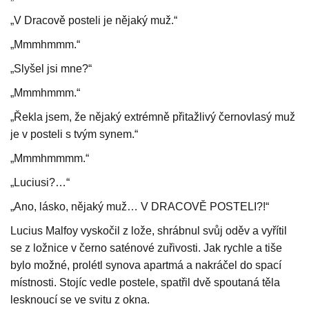
„V Dracově posteli je nějaký muž.“
„Mmmhmmm.“
„Slyšel jsi mne?“
„Mmmhmmm.“
„Řekla jsem, že nějaký extrémně přitažlivý černovlasý muž
je v posteli s tvým synem.“
„Mmmhmmmm.“
„Luciusi?…“
„Ano, lásko, nějaký muž… V DRACOVĚ POSTELI?!“
Lucius Malfoy vyskočil z lože, shrábnul svůj oděv a vyřítil
se z ložnice v černo saténové zuřivosti. Jak rychle a tiše
bylo možné, prolétl synova apartmá a nakráčel do spací
místnosti. Stojíc vedle postele, spatřil dvě spoutaná těla
lesknoucí se ve svitu z okna.