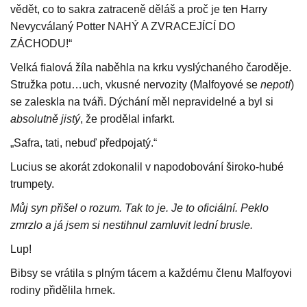
vědět, co to sakra zatraceně děláš a proč je ten Harry
Nevycválaný Potter NAHÝ A ZVRACEJÍCÍ DO
ZÁCHODU!“
Velká fialová žíla naběhla na krku vyslýchaného čaroděje.
Stružka potu…uch, vkusné nervozity (Malfoyové se
nepotí
)
se zaleskla na tváři. Dýchání měl nepravidelné a byl si
absolutně jistý
, že prodělal infarkt.
„Safra, tati, nebuď předpojatý.“
Lucius se akorát zdokonalil v napodobování široko-hubé
trumpety.
Můj syn přišel o rozum. Tak to je. Je to oficiální. Peklo
zmrzlo a já jsem si nestihnul zamluvit lední brusle.
Lup!
Bibsy se vrátila s plným tácem a každému členu Malfoyovi
rodiny přidělila hrnek.