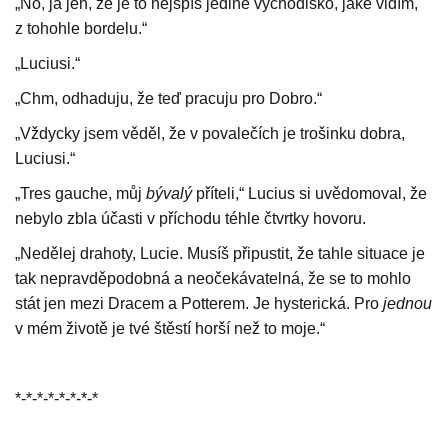
„No, já jen, že je to nejspíš jediné východisko, jaké vidím,
z tohohle bordelu.“
„Luciusi.“
„Chm, odhaduju, že teď pracuju pro Dobro.“
„Vždycky jsem věděl, že v povalečích je trošinku dobra,
Luciusi.“
„Tres gauche, můj
bývalý
příteli,“ Lucius si uvědomoval, že
nebylo zbla účasti v příchodu téhle čtvrtky hovoru.
„Nedělej drahoty, Lucie. Musíš připustit, že tahle situace je
tak nepravděpodobná a neočekávatelná, že se to mohlo
stát jen mezi Dracem a Potterem. Je hysterická. Pro
jednou
v mém životě je tvé štěstí horší než to moje.“
*-*-*-*-*-*-*-*