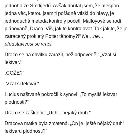
jednoho ze Smrtijedů. Avšak doufal jsem, že alespoň
jedna věc, kterou jsem ti pořádně vtiskl do hlavy, je
jednoduchá metoda kontroly početí. Malfoyové se rodí
plánovaně, Draco. Víš, jak to kontrolovat. Tak jak to, že je
zatracený prokletý Potter těhotný?!“
Ne…ne…
představivost se vrací.
Draco se na chvilku zarazil, než odpověděl: „Vzal si
lektvar.“
„COŽE?“
„Vzal si lektvar.“
Lucius naštvaně pokročil k synovi. „To myslíš lektvar
plodnosti?“
Draco se zašklebil: „Uch…nějaký druh.“
Dracova matka byla zmatená. „On je ‚ještě nějaký druh‘
lektvaru plodnosti?“