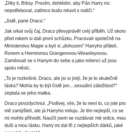
„Díky ti, Bibsy. Prosím, dohlédni, aby Pán Harry nic
nepotřeboval, zatímco budu mluvit s rodiči.“
„Jistě, pane Draco.“
Jak srkal svůj čaj, Draco převyprávěl celý příběh. Už skoro
před rokem si dali první schůzku. Pracovali společně na
Ministerstvu Magie a byli si „dohozeni“ Harryho přáteli,
Ronem a Hermionou Grangerovou-Weasleyovou.
Zamilovali se s Harrym do sebe a jako milenci už jsou
spolu měsíc.
„To je rozkošné, Draco, ale jsi si jistý, že je to skutečně
láska? Mohla by to být čistě jen…sexuální záležitost?“
zeptala se jeho matka.
Draco povzdychnul. „Podívej, vím, že to není to, co jste pro
mě zamýšleli, ale já Harryho miluju. Je tím nejlepší, co se
mi mohlo přihodit. Naučil jsem se rozdávat: mé srdce, mou
duši a mou lásku. Harry mi dal tři z nejlepších dárků, jaké