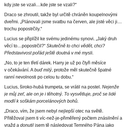
kdy jste se vzali…kde jste se vzali?“
Draco se zhroutil, takže byl určitě chráněn koupelnovými
dveřmi. „Plánovali jsme svatbu na červen, ale jisté věci ji…
trochu popostrčily.“
Lucius se připlížil ke svému jedinému synovi. „Jaký druh
věcí to…popostrčil?“
Skutečně to chci vědět, chci?
Představivost pořád ještě doutná v mé mysli.
„No, to je ten třetí dárek. Harry je už po čtyři měsíce
v očekávání. A
buď milý
, protože měl skutečně špatné
ranní nevolnosti po celou tu dobu.“
Lucius, široko-hubá trumpeta, se vrátil na postel.
Nejenže
je můj zeť, ale on je i těhotný. To vysvětluje, proč se lidé
modlí k soškám porcelánových bohů.
„Draco, vím, že jsem nebyl nejlepší otec na světě.
Přitěžoval jsem ti víc-než-je-přiměřený počtem znásilnění a
vražd a
donutil
jsem tě následovat Temného Pána jako