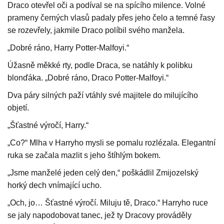
Draco otevřel oči a podíval se na spícího milence. Volné
prameny černých vlasů padaly přes jeho čelo a temné řasy
se rozevřely, jakmile Draco políbil svého manžela.
„Dobré ráno, Harry Potter-Malfoyi.“
Úžasně měkké rty, podle Draca, se natáhly k polibku
blonďáka. „Dobré ráno, Draco Potter-Malfoyi.“
Dva páry silných paží vtáhly své majitele do milujícího
objetí.
„Šťastné výročí, Harry.“
„Co?“ Mlha v Harryho mysli se pomalu rozlézala. Elegantní
ruka se začala mazlit s jeho štíhlým bokem.
„Jsme manželé jeden celý den,“ poškádlil Zmijozelský
horký dech vnímající ucho.
„Och, jo… Šťastné výročí. Miluju tě, Draco.“ Harryho ruce
se jaly napodobovat tanec, jež ty Dracovy prováděly