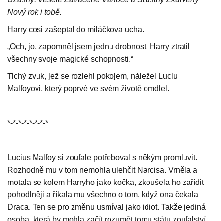
Nový rok i tobě.
Harry cosi zašeptal do miláčkova ucha.
„Och, jo, zapomněl jsem jednu drobnost. Harry ztratil
všechny svoje magické schopnosti.“
Tichý zvuk, jež se rozlehl pokojem, náležel Luciu
Malfoyovi, který poprvé ve svém životě omdlel.
*-*-*-*-*-*-*-*
Lucius Malfoy si zoufale potřeboval s někým promluvit.
Rozhodně mu v tom nemohla ulehčit Narcisa. Vrněla a
motala se kolem Harryho jako kočka, zkoušela ho zařídit
pohodlněji a říkala mu všechno o tom, když ona čekala
Draca. Ten se pro změnu usmíval jako idiot. Takže jediná
osoba, která by mohla začít rozumět tomu státu zoufalství,