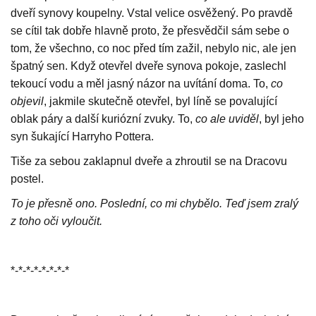
dveří synovy koupelny. Vstal velice osvěžený. Po pravdě
se cítil tak dobře hlavně proto, že přesvědčil sám sebe o
tom, že všechno, co noc před tím zažil, nebylo nic, ale jen
špatný sen. Když otevřel dveře synova pokoje, zaslechl
tekoucí vodu a měl jasný názor na uvítání doma. To,
co
objevil
, jakmile skutečně otevřel, byl líně se povalující
oblak páry a další kuriózní zvuky. To,
co ale uviděl
, byl jeho
syn šukající Harryho Pottera.
Tiše za sebou zaklapnul dveře a zhroutil se na Dracovu
postel.
To je přesně ono. Poslední, co mi chybělo. Teď jsem zralý
z toho oči vyloučit.
*-*-*-*-*-*-*-*