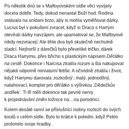
Po několik dnů se v Malfoyovském sídle věci vyvíjely
docela dobře. Tedy, dokud nenastal Boží hod. Rodina
vstávala na snídani brzo, aby si mohla vyměňovat dárky.
Lucius byl v pokušení zvracet, když si Draco s Harrym
otevírali dárky navzájem, ale upamatoval se, že Malfoyové
nikdy nezvracejí. Ale tihle dva byli skutečně nechutně
sladcí. Nejhorší z dárečků bylo převeliké tričko, dárek
Draca Harrymu, přes břicho s plastickým nápisem
Děťátko
na cestě
. Dokonce i Narcisa ztratila rozum a šla nakupovat
nějaké odporně miniaturní fetiše. A očividně ztratila i život,
když Harrymu darovala ‚rozkošný‘, malý, jednodílný,
natahovací, komplet pro děťátko s výšivkou ‚Dědečkův
andílek‘. Ti tři měli dokonce tak pevné nervy
k projednávání změn ložnice na…na porodnici.
Kolem desáté ranní se příslušníci rodiny rozlezli do svých
koutů v celém sídle. Bylo to krátce k poledni, když Peklo
prolomilo svoje hradby.