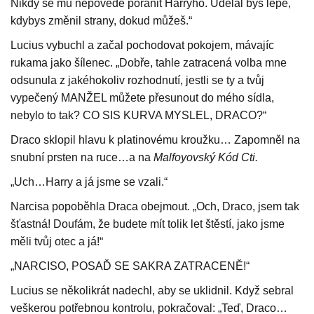
Nikdy se mu nepovede poranit Harryho. Udělal bys lépe,
kdybys změnil strany, dokud můžeš.“
Lucius vybuchl a začal pochodovat pokojem, mávajíc
rukama jako šílenec. „Dobře, tahle zatracená volba mne
odsunula z jakéhokoliv rozhodnutí, jestli se ty a tvůj
vypečený MANŽEL můžete přesunout do mého sídla,
nebylo to tak? CO SIS KURVA MYSLEL, DRACO?“
Draco sklopil hlavu k platinovému kroužku… Zapomněl na
snubní prsten na ruce…a na
Malfoyovský Kód Cti.
„Uch…Harry a já jsme se vzali.“
Narcisa popoběhla Draca obejmout. „Och, Draco, jsem tak
šťastná! Doufám, že budete mít tolik let štěstí, jako jsme
měli tvůj otec a já!“
„NARCISO, POSAĎ SE SAKRA ZATRACENĚ!“
Lucius se několikrát nadechl, aby se uklidnil. Když sebral
veškerou potřebnou kontrolu, pokračoval: „Teď, Draco…