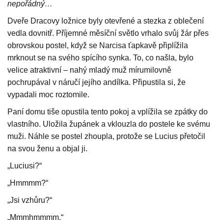
nepořádný…
Dveře Dracovy ložnice byly otevřené a stezka z oblečení
vedla dovnitř. Příjemné měsíční světlo vrhalo svůj žár přes
obrovskou postel, když se Narcisa ťapkavě připlížila
mrknout se na svého spícího synka. To, co našla, bylo
velice atraktivní – nahý mladý muž mírumilovně
pochrupával v náručí jejího andílka. Připustila si, že
vypadali moc roztomile.
Paní domu tiše opustila tento pokoj a vplížila se zpátky do
vlastního. Uložila župánek a vklouzla do postele ke svému
muži. Náhle se postel zhoupla, protože se Lucius přetočil
na svou ženu a objal ji.
„Luciusi?“
„Hmmmm?“
„Jsi vzhůru?“
„Mmmhmmmm.“