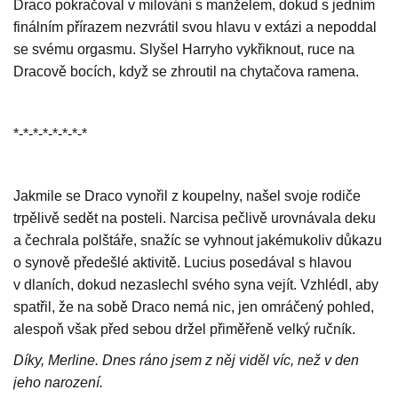
Draco pokračoval v milování s manželem, dokud s jedním
finálním přírazem nezvrátil svou hlavu v extázi a nepoddal
se svému orgasmu. Slyšel Harryho vykřiknout, ruce na
Dracově bocích, když se zhroutil na chytačova ramena.
*-*-*-*-*-*-*-*
Jakmile se Draco vynořil z koupelny, našel svoje rodiče
trpělivě sedět na posteli. Narcisa pečlivě urovnávala deku
a čechrala polštáře, snažíc se vyhnout jakémukoliv důkazu
o synově předešlé aktivitě. Lucius posedával s hlavou
v dlaních, dokud nezaslechl svého syna vejít. Vzhlédl, aby
spatřil, že na sobě Draco nemá nic, jen omráčený pohled,
alespoň však před sebou držel přiměřeně velký ručník.
Díky, Merline. Dnes ráno jsem z něj viděl víc, než v den
jeho narození.