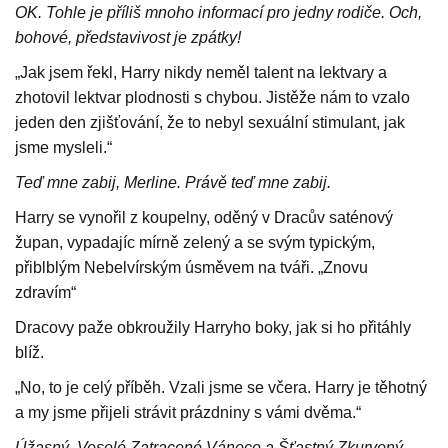
OK. Tohle je příliš mnoho informací pro jedny rodiče. Och,
bohové, představivost je zpátky!
„Jak jsem řekl, Harry nikdy neměl talent na lektvary a
zhotovil lektvar plodnosti s chybou. Jistěže nám to vzalo
jeden den zjišťování, že to nebyl sexuální stimulant, jak
jsme mysleli.“
Teď mne zabij, Merline. Právě teď mne zabij.
Harry se vynořil z koupelny, oděný v Dracův saténový
župan, vypadajíc mírně zelený a se svým typickým,
přiblblým Nebelvírským úsměvem na tváři. „Znovu
zdravím“
Dracovy paže obkroužily Harryho boky, jak si ho přitáhly
blíž.
„No, to je celý příběh. Vzali jsme se včera. Harry je těhotný
a my jsme přijeli strávit prázdniny s vámi dvěma.“
Úžasný. Veselé Zatracené Vánoce a Šťastný Zkurvený