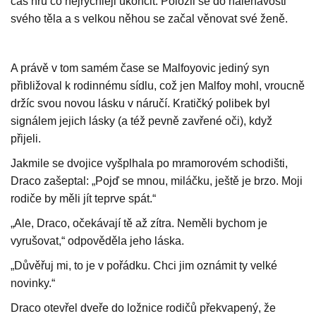
čas hru co nejrychleji ukončit. Položil se do naléhavosti
svého těla a s velkou něhou se začal věnovat své ženě.
A právě v tom samém čase se Malfoyovic jediný syn
přibližoval k rodinnému sídlu, což jen Malfoy mohl, vroucně
držíc svou novou lásku v náručí. Kratičký polibek byl
signálem jejich lásky (a též pevně zavřené oči), když
přijeli.
Jakmile se dvojice vyšplhala po mramorovém schodišti,
Draco zašeptal: „Pojď se mnou, miláčku, ještě je brzo. Moji
rodiče by měli jít teprve spát.“
„Ale, Draco, očekávají tě až zítra. Neměli bychom je
vyrušovat,“ odpověděla jeho láska.
„Důvěřuj mi, to je v pořádku. Chci jim oznámit ty velké
novinky.“
Draco otevřel dveře do ložnice rodičů překvapený, že