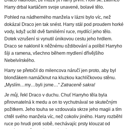
Harry drbal kartáčem svoje unavené, bolavé tělo.
Pohled na nádherného manžela v lázni bylo víc, než
dokázal Draco jen tak snést. Harry stál pod proudem horké
vody, když ucítil dvě familiérní ruce, mydlící jeho tělo.
Dotek vzrušení si vynutil únikovou cestu jeho hrdlem.
Draco se naklonil k něžnému oždibování a políbil Harryho
šíji a ramena, všechno během mydlení dřívějšího
Nebelvírského.
Harry se přetočil do milencova náručí jen proto, aby byl
blonďákem namáčknut na kluzkou kachlíčkovou stěnu.
„Myslím…my…byli jsme…“
Zatraceně sakra!
Je můj,
řekl Draco v duchu. Chuť Harryho těla byla
přirovnatelná k medu a on to vychutnával se skutečným
požitkem. Jeho touha se vzdouvala skrze jeho magii a tím
chtěl svého manžela víc, než cokoliv jiného. Harry rozběhl
ruce po hrudi proti sobě, nechávajíc prsty klouzat od