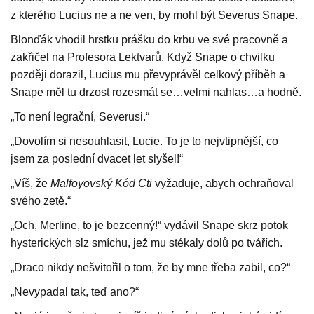
z kterého Lucius ne a ne ven, by mohl být Severus Snape.
Blonďák vhodil hrstku prášku do krbu ve své pracovně a
zakřičel na Profesora Lektvarů. Když Snape o chvilku
později dorazil, Lucius mu převyprávěl celkový příběh a
Snape měl tu drzost rozesmát se…velmi nahlas…a hodně.
„To není legrační, Severusi.“
„Dovolím si nesouhlasit, Lucie. To je to nejvtipnější, co
jsem za poslední dvacet let slyšel!“
„Víš, že
Malfoyovský Kód Cti
vyžaduje, abych ochraňoval
svého zetě.“
„Och, Merline, to je bezcenný!“ vydávil Snape skrz potok
hysterických slz smíchu, jež mu stékaly dolů po tvářích.
„Draco nikdy nešvitořil o tom, že by mne třeba zabil, co?“
„Nevypadal tak, teď ano?“