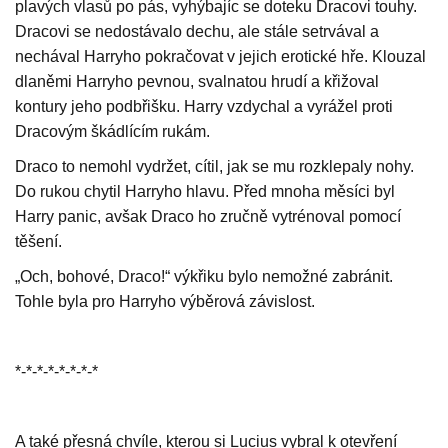
plavých vlasů po pás, vyhýbajíc se doteku Dracovi touhy.
Dracovi se nedostávalo dechu, ale stále setrvával a
nechával Harryho pokračovat v jejich erotické hře. Klouzal
dlaněmi Harryho pevnou, svalnatou hrudí a křižoval
kontury jeho podbřišku. Harry vzdychal a vyrážel proti
Dracovým škádlícím rukám.
Draco to nemohl vydržet, cítil, jak se mu rozklepaly nohy.
Do rukou chytil Harryho hlavu. Před mnoha měsíci byl
Harry panic, avšak Draco ho zručně vytrénoval pomocí
těšení.
„Och, bohové, Draco!“ výkřiku bylo nemožné zabránit.
Tohle byla pro Harryho výběrová závislost.
*-*-*-*-*-*-*-*
A také přesná chvíle, kterou si Lucius vybral k otevření