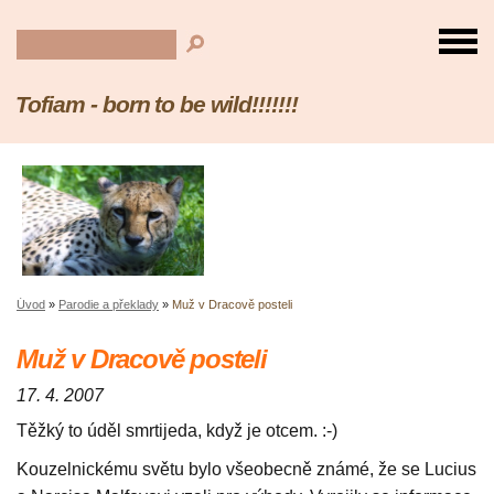
Tofiam - born to be wild!!!!!!!
Úvod
»
Parodie a překlady
»
Muž v Dracově posteli
Muž v Dracově posteli
17. 4. 2007
Těžký to úděl smrtijeda, když je otcem. :-)
Kouzelnickému světu bylo všeobecně známé, že se Lucius