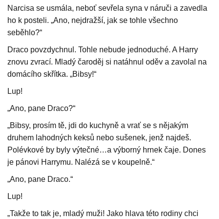
Narcisa se usmála, neboť sevřela syna v náruči a zavedla
ho k posteli. „Ano, nejdražší, jak se tohle všechno
seběhlo?“
Draco povzdychnul. Tohle nebude jednoduché. A Harry
znovu zvrací. Mladý čaroděj si natáhnul oděv a zavolal na
domácího skřítka. „Bibsy!“
Lup!
„Ano, pane Draco?“
„Bibsy, prosím tě, jdi do kuchyně a vrať se s nějakým
druhem lahodných keksů nebo sušenek, jenž najdeš.
Polévkové by byly výtečné…a výborný hrnek čaje. Dones
je pánovi Harrymu. Nalézá se v koupelně.“
„Ano, pane Draco.“
Lup!
„Takže to tak je, mladý muži! Jako hlava této rodiny chci