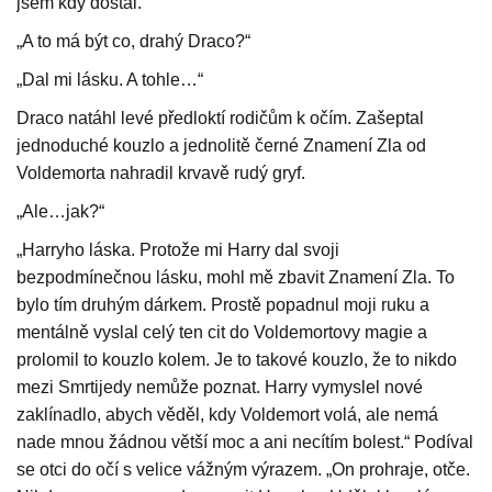
jsem kdy dostal.“
„A to má být co, drahý Draco?“
„Dal mi lásku. A tohle…“
Draco natáhl levé předloktí rodičům k očím. Zašeptal
jednoduché kouzlo a jednolitě černé Znamení Zla od
Voldemorta nahradil krvavě rudý gryf.
„Ale…jak?“
„Harryho láska. Protože mi Harry dal svoji
bezpodmínečnou lásku, mohl mě zbavit Znamení Zla. To
bylo tím druhým dárkem. Prostě popadnul moji ruku a
mentálně vyslal celý ten cit do Voldemortovy magie a
prolomil to kouzlo kolem. Je to takové kouzlo, že to nikdo
mezi Smrtijedy nemůže poznat. Harry vymyslel nové
zaklínadlo, abych věděl, kdy Voldemort volá, ale nemá
nade mnou žádnou větší moc a ani necítím bolest.“ Podíval
se otci do očí s velice vážným výrazem. „On prohraje, otče.