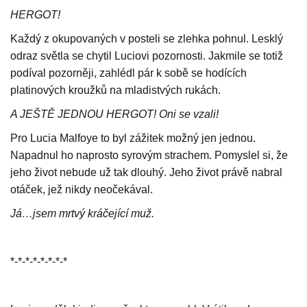
HERGOT!
Každý z okupovaných v posteli se zlehka pohnul. Lesklý
odraz světla se chytil Luciovi pozornosti. Jakmile se totiž
podíval pozorněji, zahlédl pár k sobě se hodících
platinových kroužků na mladistvých rukách.
A JEŠTĚ JEDNOU HERGOT! Oni se vzali!
Pro Lucia Malfoye to byl zážitek možný jen jednou.
Napadnul ho naprosto syrovým strachem. Pomyslel si, že
jeho život nebude už tak dlouhý. Jeho život právě nabral
otáček, jež nikdy neočekával.
Já…jsem mrtvý kráčející muž.
*-*-*-*-*-*-*-*