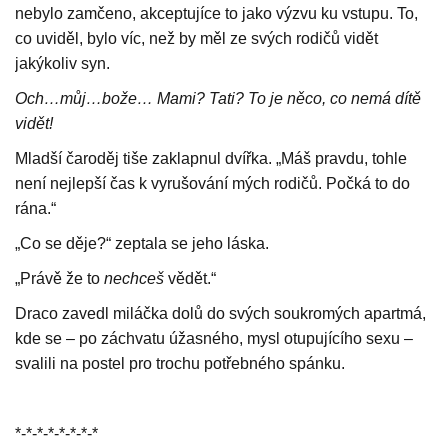
nebylo zamčeno, akceptujíce to jako výzvu ku vstupu. To,
co uviděl, bylo víc, než by měl ze svých rodičů vidět
jakýkoliv syn.
Och…můj…bože… Mami? Tati? To je něco, co nemá dítě
vidět!
Mladší čaroděj tiše zaklapnul dvířka. „Máš pravdu, tohle
není nejlepší čas k vyrušování mých rodičů. Počká to do
rána.“
„Co se děje?“ zeptala se jeho láska.
„Právě že to
nechceš
vědět.“
Draco zavedl miláčka dolů do svých soukromých apartmá,
kde se – po záchvatu úžasného, mysl otupujícího sexu –
svalili na postel pro trochu potřebného spánku.
*-*-*-*-*-*-*-*