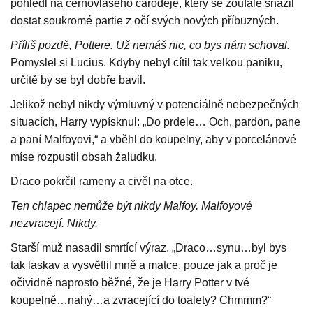
pohlédl na černovlasého čaroděje, který se zoufale snažil
dostat soukromé partie z očí svých nových příbuzných.
Příliš pozdě, Pottere. Už nemáš nic, co bys nám schoval.
Pomyslel si Lucius. Kdyby nebyl cítil tak velkou paniku,
určitě by se byl dobře bavil.
Jelikož nebyl nikdy výmluvný v potenciálně nebezpečných
situacích, Harry vypísknul: „Do prdele… Och, pardon, pane
a paní Malfoyovi,“ a vběhl do koupelny, aby v porcelánové
míse rozpustil obsah žaludku.
Draco pokrčil rameny a civěl na otce.
Ten chlapec nemůže být nikdy Malfoy. Malfoyové
nezvracejí. Nikdy.
Starší muž nasadil smrtící výraz. „Draco…synu…byl bys
tak laskav a vysvětlil mně a matce, pouze jak a proč je
očividně naprosto běžné, že je Harry Potter v tvé
koupelně…nahý…a zvracející do toalety? Chmmm?“