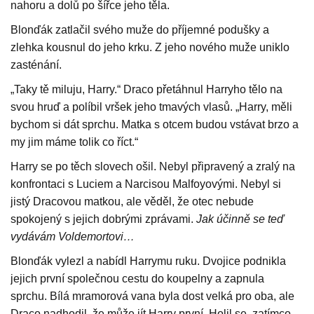
nahoru a dolů po šířce jeho těla.
Blonďák zatlačil svého muže do příjemné podušky a
zlehka kousnul do jeho krku. Z jeho nového muže uniklo
zasténání.
„Taky tě miluju, Harry.“ Draco přetáhnul Harryho tělo na
svou hruď a políbil vršek jeho tmavých vlasů. „Harry, měli
bychom si dát sprchu. Matka s otcem budou vstávat brzo a
my jim máme tolik co říct.“
Harry se po těch slovech ošil. Nebyl připravený a zralý na
konfrontaci s Luciem a Narcisou Malfoyovými. Nebyl si
jistý Dracovou matkou, ale věděl, že otec nebude
spokojený s jejich dobrými zprávami.
Jak účinně se teď
vydávám Voldemortovi…
Blonďák vylezl a nabídl Harrymu ruku. Dvojice podnikla
jejich první společnou cestu do koupelny a zapnula
sprchu. Bílá mramorová vana byla dost velká pro oba, ale
Draco nadhodil, že může jít Harry první. Holil se, zatímco