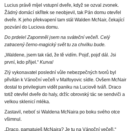
Lucius právě míjel vstupní dveře, když se ozval zvonek.
Žádný domácí skřítek se neobjevil, tak Pán domu otevřel
dveře. K jeho překvapení tam stál Walden McNair, čekající
pozvání do Luciova domu.
Do prdele! Zapomněl jsem na sváteční večeři. Celý
zatracený černo-magický svět tu za chvilku bude.
„Waldene, jsem tak rád, že tě vidím. Pojď, pojď dál. Jsi
první, kdo přijel.“
Kurva!
Zlý vykonavatel poslední vůle nebezpečných tvorů byl
přivítán k Vánoční večeři v Malfoyovic sídle. Ovšem McNair
dostal to privilegium vidět paniku na Luciově tváři. Draco
totiž otevřel dveře do haly, držíc obrovský tác se sendviči a
velkou sklenicí mléka.
Zastavil, neboť si Waldena McNaira po boku svého otce
všimnul.
„Draco, pamatuješ McNaira? Je tu na Vánoční večeři.“