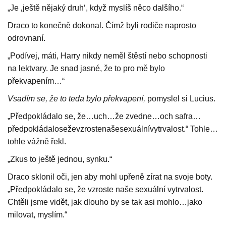
„Je ‚ještě nějaký druh‘, když myslíš něco dalšího.“
Draco to konečně dokonal. Čímž byli rodiče naprosto
odrovnaní.
„Podívej, máti, Harry nikdy neměl štěstí nebo schopnosti
na lektvary. Je snad jasné, že to pro mě bylo
překvapením…“
Vsadím se, že to teda bylo překvapení,
pomyslel si Lucius.
„Předpokládalo se, že…uch…že zvedne…och safra…
předpokládaloseževzrostenašesexuálnívytrvalost.“ Tohle…
tohle vážně řekl.
„Zkus to ještě jednou, synku.“
Draco sklonil oči, jen aby mohl upřeně zírat na svoje boty.
„Předpokládalo se, že vzroste naše sexuální vytrvalost.
Chtěli jsme vidět, jak dlouho by se tak asi mohlo…jako
milovat, myslím.“