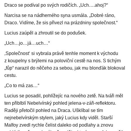
Draco se podíval po svých rodičích. „Uch….ahoj?“
Narcisa se na nádherného syna usmála. „Dobré ráno,
Draco. Vidíme, že sis přivezl na prázdniny společnost.“
Lucius zaúpěl a zhroutil se do podušek.
„Uch…jo…já…uch…“
‚Společnost‘ si vybrala právě tenhle moment k východu
z koupelny s brýlemi na poloviční cestě na nos. S tichým
„fůp“ narazil do něčeho za sebou, jak mu blonďák blokoval
cestu.
„Co to má zas…“
Lucius se posadil, pohlížejíc na nového zetě. Na tváři měl
ten přiblblí Nebelvírský pohled jelena-v-záři-reflektoru.
Raději přetočil pohled na Draca. Ušklíbal se tím
nejnebelvírským stylem, jaký Lucius kdy viděl. Starší
Malfoy zvedl rychle čelist daleko od podlahy a znovu