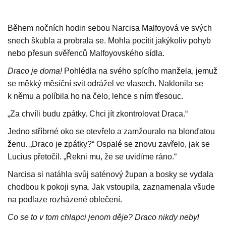
Během nočních hodin sebou Narcisa Malfoyová ve svých
snech škubla a probrala se. Mohla pocítit jakýkoliv pohyb
nebo přesun svěřenců Malfoyovského sídla.
Draco je doma!
Pohlédla na svého spícího manžela, jemuž
se měkký měsíční svit odrážel ve vlasech. Naklonila se
k němu a políbila ho na čelo, lehce s ním třesouc.
„Za chvíli budu zpátky. Chci jít zkontrolovat Draca.“
Jedno stříbrné oko se otevřelo a zamžouralo na blonďatou
ženu. „Draco je zpátky?“ Ospalé se znovu zavřelo, jak se
Lucius přetočil. „Řekni mu, že se uvidíme ráno.“
Narcisa si natáhla svůj saténový župan a bosky se vydala
chodbou k pokoji syna. Jak vstoupila, zaznamenala všude
na podlaze rozházené oblečení.
Co se to v tom chlapci jenom děje? Draco nikdy nebyl