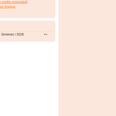
 osvětu spisovatelů
use Snapea
červenec / 2026
>>