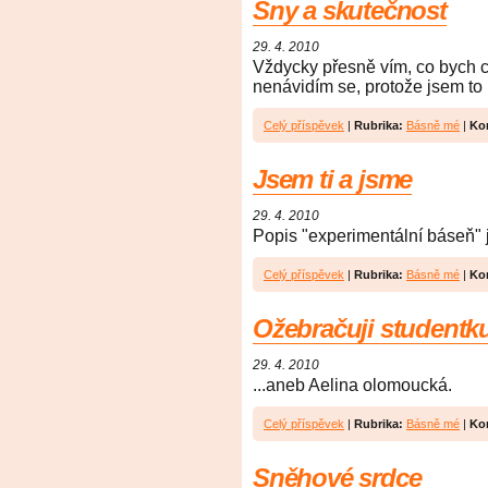
Sny a skutečnost
29. 4. 2010
Vždycky přesně vím, co bych ch
nenávidím se, protože jsem to 
Celý příspěvek
|
Rubrika:
Básně mé
|
Ko
Jsem ti a jsme
29. 4. 2010
Popis "experimentální báseň" 
Celý příspěvek
|
Rubrika:
Básně mé
|
Ko
Ožebračuji studentk
29. 4. 2010
...aneb Aelina olomoucká.
Celý příspěvek
|
Rubrika:
Básně mé
|
Ko
Sněhové srdce