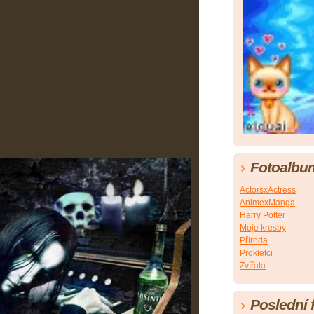
Fotoalbu
ActorsxActress
AnimexManga
Harry Potter
Moje kresby
Příroda
Prokletci
Zvířata
Poslední 