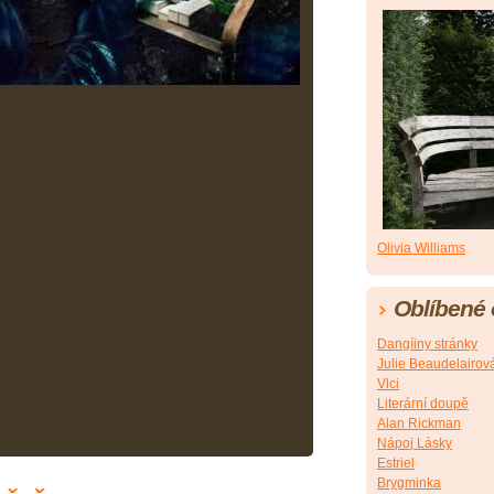
Olivia Williams
Oblíbené
Dangíiny stránky
Julie Beaudelairov
Vlci
Literární doupě
Alan Rickman
Nápoj Lásky
Estriel
Brygminka