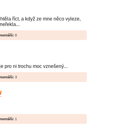
těla říct, a když ze mne něco vyleze,
neřekla...
mentářů:
0
je pro ni trochu moc vznešený...
mentářů:
3
u
mentářů:
1