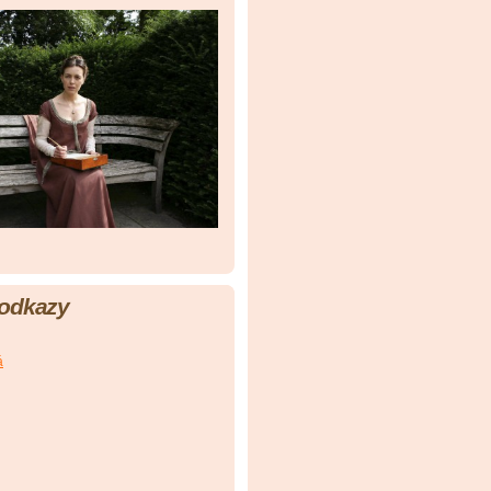
 odkazy
á