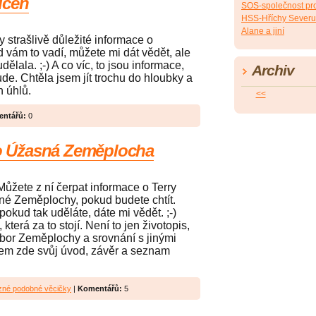
učeň
SOS-společnost pro
HSS-Hříchy Sever
Alane a jiní
 strašlivě důležité informace o
d vám to vadí, můžete mi dát vědět, ale
ělala. ;-) A co víc, to jsou informace,
Archiv
de. Chtěla jsem jít trochu do hloubky a
ch úhlů.
<<
ntářů:
0
eho Úžasná Zeměplocha
Můžete z ní čerpat informace o Terry
sné Zeměplochy, pokud budete chtít.
okud tak uděláte, dáte mi vědět. ;-)
terá za to stojí. Není to jen životopis,
ozbor Zeměplochy a srovnání s jinými
sem zde svůj úvod, závěr a seznam
ůzné podobné věcičky
|
Komentářů:
5