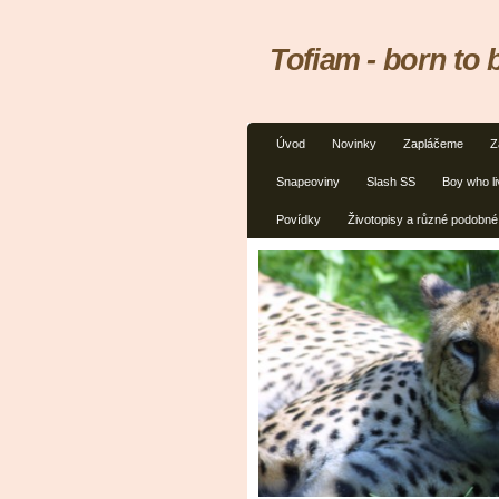
Tofiam - born to be
Úvod
Novinky
Zapláčeme
Z
Snapeoviny
Slash SS
Boy who l
Povídky
Životopisy a různé podobné