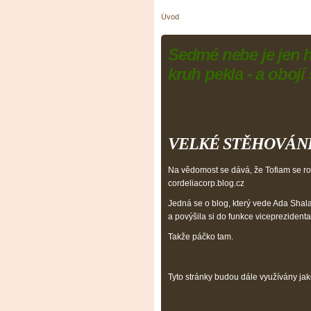
Úvod
Sedmé nebe je jen 
kruh pekla - a obojí
VELKÉ STĚHOVÁNÍ!
Na vědomost se dává, že Tofiam se ro
cordeliacorp.blog.cz
Jedná se o blog, který vede Ada Shalaf
a povýšila si do funkce viceprezidenta
Takže páčko tam.
Tyto stránky budou dále využívány ja