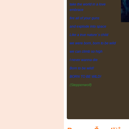
take the world in a love
embra
ce
fire all of your guns
and explode into space
Like a true nature´s child
we were born, born to be wild
we can climb so high
I never wanna die
Born to be wild!
BORN TO BE WILD!
(Steppenwolf)