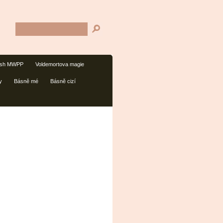
ash MWPP
Voldemortova magie
y
Básně mé
Básně cizí