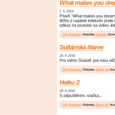
What makes you dr
1. 5. 2010
Píseň "What makes you dream"
těžko ji najdete kdekoliv jinde
odkaz na youtube na video, kt
Celý příspěvek
|
Rubrika:
Archivář
|
Kome
Sultánská litanie
29. 4. 2010
Pro mého Shalafi, pro mou vě
Celý příspěvek
|
Rubrika:
Básně mé
|
Ko
Haiku 2
29. 4. 2010
S odpuštěním, sračka...
Celý příspěvek
|
Rubrika:
Básně mé
|
Ko