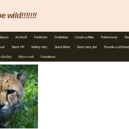
 wild!!!!!!!
ábava
Archivář
Fanfiction
Drabblata
Corpie a Albie
Pobertoviny
Sl
ived
Slash HP
Malfoy fairy
Stará Minie
Slash fany jiné
Parodie a překlad
 věcičky
Něco o mě
Fotoalbum