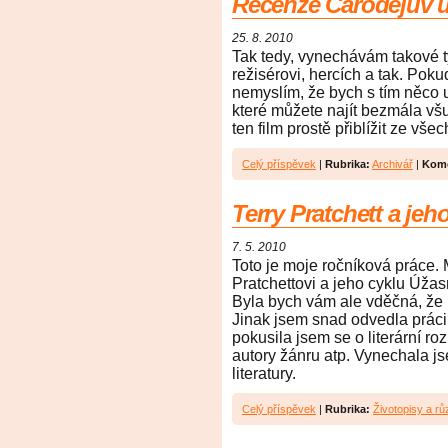
Recenze Čarodějův 
25. 8. 2010
Tak tedy, vynechávám takové ty
režisérovi, hercích a tak. Poku
nemyslím, že bych s tím něco ud
které můžete najít bezmála všu
ten film prostě přiblížit ze vše
Celý příspěvek
|
Rubrika:
Archivář
|
Kome
Terry Pratchett a j
7. 5. 2010
Toto je moje ročníková práce. 
Pratchettovi a jeho cyklu Úža
Byla bych vám ale vděčná, že p
Jinak jsem snad odvedla práci, k
pokusila jsem se o literární r
autory žánru atp. Vynechala j
literatury.
Celý příspěvek
|
Rubrika:
Životopisy a r