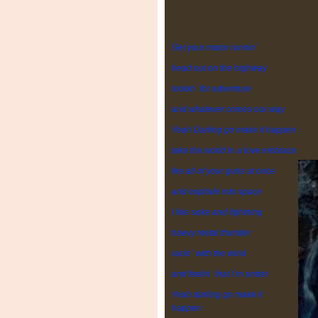
Get your motor runnin´
head out on the highway
lookin´ for adventure
and whatever comes our way
Yeah Darling go make it happen
take the world in a love embrace
fire all of your guns at once
and explode into space
I like soke and lightning
haevy metal thunder
racin´ with the wind
and feelin´ that I´m under
Yeah darling go make it
happen