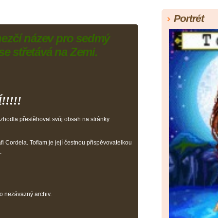
Portrét
hezčí název pro sedmý
 se střetává na Zemi.
!!!!
zhodla přestěhovat svůj obsah na stránky
i Cordela. Tofiam je její čestnou přispěvovatelkou
.
ko nezávazný archiv.