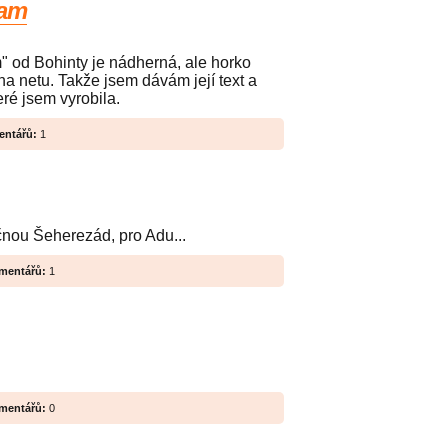
eam
 od Bohinty je nádherná, ale horko
 na netu. Takže jsem dávám její text a
eré jsem vyrobila.
ntářů:
1
čnou Šeherezád, pro Adu...
mentářů:
1
mentářů:
0